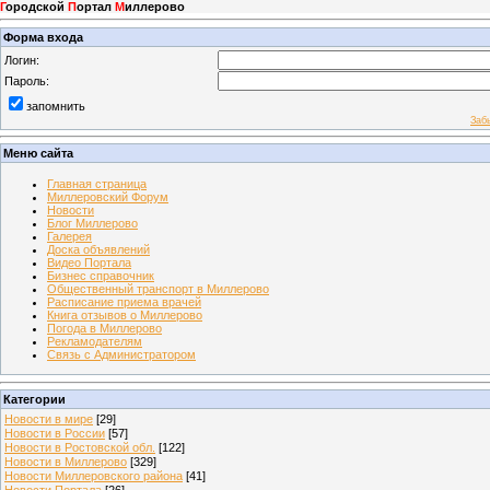
Г
ородской
П
ортал
М
иллерово
Форма входа
Логин:
Пароль:
запомнить
Заб
Меню сайта
Главная страница
Миллеровский Форум
Новости
Блог Миллерово
Галерея
Доска объявлений
Видео Портала
Бизнес справочник
Общественный транспорт в Миллерово
Расписание приема врачей
Книга отзывов о Миллерово
Погода в Миллерово
Рекламодателям
Связь с Администратором
Категории
Новости в мире
[29]
Новости в России
[57]
Новости в Ростовской обл.
[122]
Новости в Миллерово
[329]
Новости Миллеровского района
[41]
Новости Портала
[26]