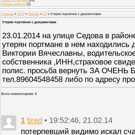
Разные новости
[1]
Главная
»
2014
»
Январь
»
23
» Утерян портмоне с документами
Утерян портмоне с документами
23.01.2014 на улице Седова в район
утерян портмане в нем находились 
Виктории Вячеславны, водительское
собственника ,ИНН,страховое свиде
полис. просьба вернуть ЗА ОЧЕ
тел.89604548458 либо по адресу про
Всего комментариев
:
1
1
tired
• 19:52:46, 21.02.14
потерпевший видимо искал счаст