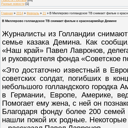
Разные новости
[1]
Главная
»
2014
»
Февраль
»
21
» В Миллерово голландское ТВ снимает фильм о крас
В Миллерово голландское ТВ снимает фильм о красноармейце Демине
Журналисты из Голландии снимают
семье казака Демина. Как сообщи
«Наш край» Павел Лавронов, делег
и руководителя фонда «Советское 
«Это достаточно известный в Евро
советских солдат, погибших в ко
небольшого голландского городка А
в Германии, Европе, Америке, ве
Помогает ему жена, с ней он познак
Благодаря фонду более 200 семей 
нашли покой их родные. Некоторые
– рассказал Павел Лавронов.