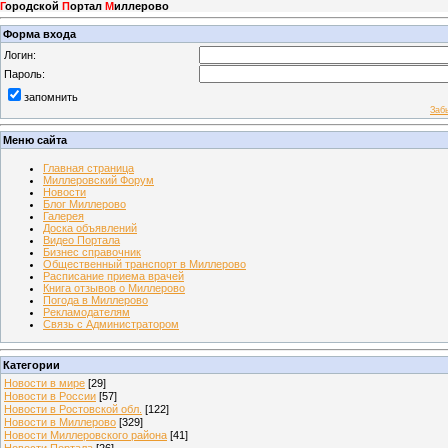
Г
ородской
П
ортал
М
иллерово
Форма входа
Логин:
Пароль:
запомнить
Заб
Меню сайта
Главная страница
Миллеровский Форум
Новости
Блог Миллерово
Галерея
Доска объявлений
Видео Портала
Бизнес справочник
Общественный транспорт в Миллерово
Расписание приема врачей
Книга отзывов о Миллерово
Погода в Миллерово
Рекламодателям
Связь с Администратором
Категории
Новости в мире
[29]
Новости в России
[57]
Новости в Ростовской обл.
[122]
Новости в Миллерово
[329]
Новости Миллеровского района
[41]
Новости Портала
[26]