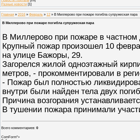
Разные новости
[1]
Главная
»
2016
»
Февраль
»
12
» В Миллерово при пожаре погибла супружеская пара
В Миллерово при пожаре погибла супружеская пара
В Миллерово при пожаре в частном
Крупный пожар произошел 10 феврал
на улице Бажоры, 29.
Загорелся жилой одноэтажный кирп
метров, - прокомментировали в рег
- Пожар был полностью ликвидирова
внутри были найден тела двух поги
Причина возгорания устанавливаетс
В тушении пожара принимали участ
Всего комментариев
:
0
ComForm">