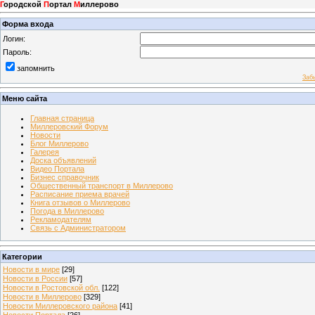
Г
ородской
П
ортал
М
иллерово
Форма входа
Логин:
Пароль:
запомнить
Заб
Меню сайта
Главная страница
Миллеровский Форум
Новости
Блог Миллерово
Галерея
Доска объявлений
Видео Портала
Бизнес справочник
Общественный транспорт в Миллерово
Расписание приема врачей
Книга отзывов о Миллерово
Погода в Миллерово
Рекламодателям
Связь с Администратором
Категории
Новости в мире
[29]
Новости в России
[57]
Новости в Ростовской обл.
[122]
Новости в Миллерово
[329]
Новости Миллеровского района
[41]
Новости Портала
[26]