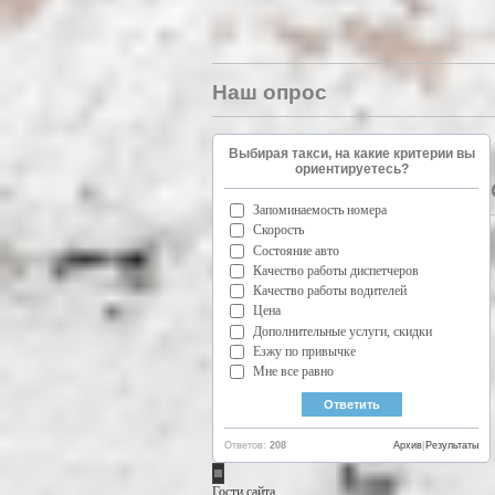
Наш опрос
Выбирая такси, на какие критерии вы
ориентируетесь?
Запоминаемость номера
Скорость
Состояние авто
Качество работы диспетчеров
Качество работы водителей
Цена
Дополнительные услуги, скидки
Езжу по привычке
Мне все равно
Ответов:
208
Архив
|
Результаты
Гости сайта