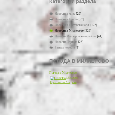
Категории раздела
Новости в мире
[29]
Новости в России
[57]
Новости в Ростовской обл.
[122]
Новости в Миллерово
[329]
Новости Миллеровского района
[41]
Новости Портала
[26]
Разные новости
[1]
ПОГОДА В МИЛЛЕРОВО
Погода в Миллерово
Gismeteo
Прогноз на 2 недели