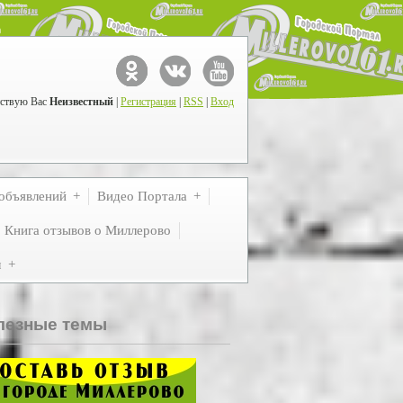
ствую Вас
Неизвестный
|
Регистрация
|
RSS
|
Вход
объявлений
Видео Портала
Книга отзывов о Миллерово
м
лезные темы