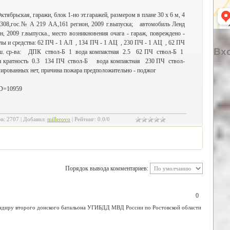
ябрьская, гаражи, блок 1-но эт.гаражей, размером в плане 30 х 6 м, 4
 308,гос.№ А 219 АА,161 регион, 2009 г.выпуска; автомобиль Ленд
, 2009 г.выпуска., место возникновения очага - гараж, повреждено -
лы и средства: 62 ПЧ - 1 АЛ , 134 ПЧ - 1 АЦ , 230 ПЧ - 1 АЦ , 62 ПЧ
Вхо
туш. ср-ва: ДПК ствол-Б 1 вода компактная 2.5 62 ПЧ ствол-Б 1
кратность 0.3 134 ПЧ ствол-Б вода компактная 230 ПЧ ствол-
рованных нет, причина пожара предположительно - поджог
?ID=10959
ов
:
2707
|
Добавил
:
millerovo
|
Рейтинг
:
0.0
/
0
Порядок вывода комментариев:
0
ндиру второго донского батальона УГИБДД МВД России по Ростовской области