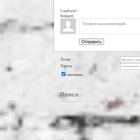
ComForm">
Войдите:
Отправить
Логин:
Пароль:
запомнить
Поиск