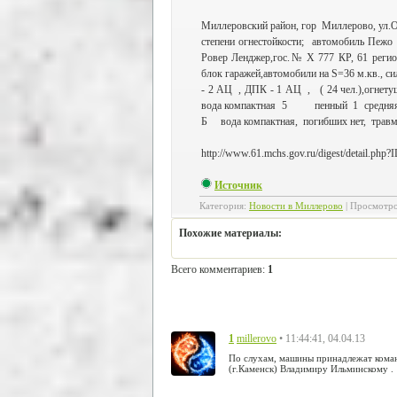
Миллеровский район, гор Миллерово, ул.Окт
степени огнестойкости; автомобиль Пежо
Ровер Ленджер,гос.№ Х 777 КР, 61 регион
блок гаражей,автомобили на S=36 м.кв., си
- 2 АЦ , ДПК - 1 АЦ , ( 24 чел.),огне
вода компактная 5 пенный 1 средняя 
Б вода компактная, погибших нет, травми
http://www.61.mchs.gov.ru/digest/detail.php
Источник
Категория
:
Новости в Миллерово
|
Просмотр
Похожие материалы:
Всего комментариев
:
1
1
• 11:44:41, 04.04.13
millerovo
По слухам, машины принадлежат кома
(г.Каменск) Владимиру Ильминскому .