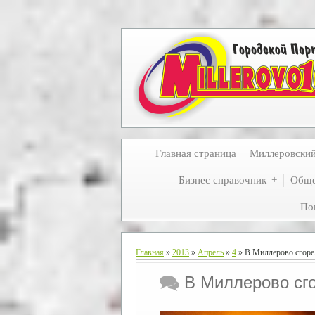
Главная страница
Миллеровски
Бизнес справочник
Обще
По
Главная
»
2013
»
Апрель
»
4
» В Миллерово сгоре
В Миллерово сго