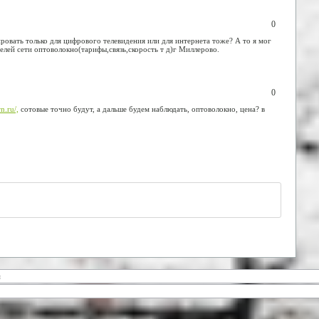
0
овать только для цифрового телевидения или для интернета тоже? А то я мог
телей сети оптоволокно(тарифы,связь,скорость т д)г Миллерово.
0
rn.ru/,
сотовые точно будут, а дальше будем наблюдать, оптоволокно, цена? в