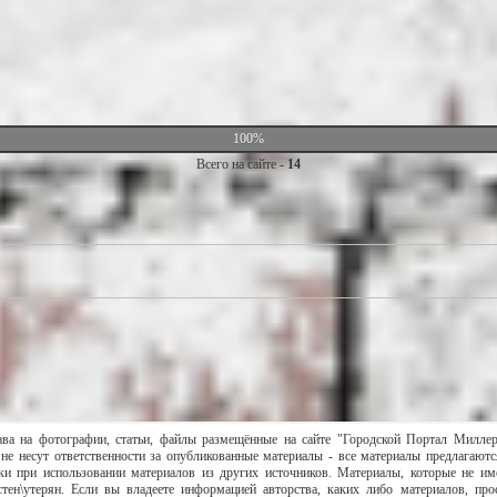
100%
Всего на сайте -
14
ава на фотографии, статьи, файлы размещённые на сайте "Городской Портал Милле
не несут ответственности за опубликованные материалы - все материалы предлагаютс
и при использовании материалов из других источников. Материалы, которые не им
тен\утерян. Если вы владеете информацией авторства, каких либо материалов, пр