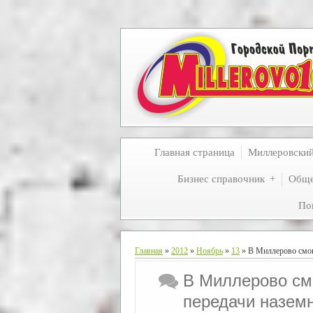
Главная страница
Миллеровски
Бизнес справочник
Обще
По
Главная
»
2012
»
Ноябрь
»
13
» В Миллерово смон
В Миллерово см
передачи наземн