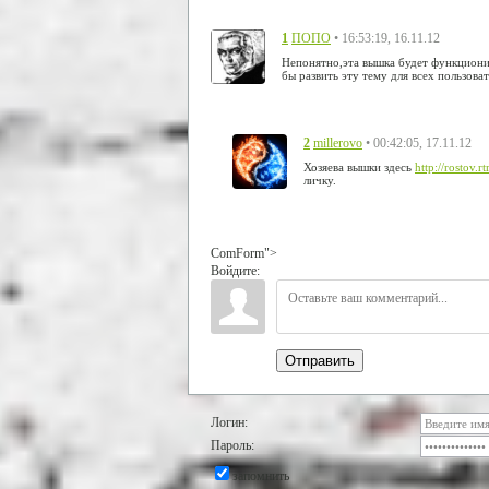
1
• 16:53:19, 16.11.12
ПОПО
Непонятно,эта вышка будет функционир
бы развить эту тему для всех пользова
2
• 00:42:05, 17.11.12
millerovo
Хозяева вышки здесь
http://rostov.rt
личку.
ComForm">
Войдите:
Отправить
Логин:
Пароль:
запомнить