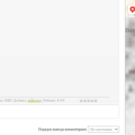
Вхо
ов
:
3288
|
Добавил
:
millerovo
|
Рейтинг
:
0.0
/
0
Порядок вывода комментариев: