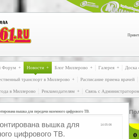
Привет
й Форум
Новости
Блог Миллерово
Галерея
Доска 
ственный транспорт в Миллерово
Расписание приема врачей
года в Миллерово
Рекламодателям
Связь с Администраторо
По
тирована вышка для передачи наземного цифрового ТВ.
онтирована вышка для
14:05:06
ого цифрового ТВ.