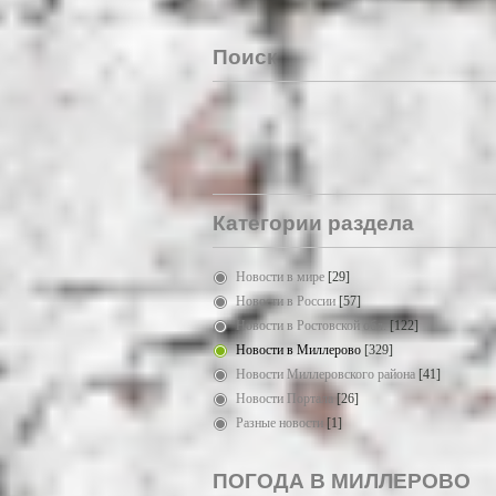
Поиск
Категории раздела
Новости в мире
[29]
Новости в России
[57]
Новости в Ростовской обл.
[122]
Новости в Миллерово
[329]
Новости Миллеровского района
[41]
Новости Портала
[26]
Разные новости
[1]
ПОГОДА В МИЛЛЕРОВО