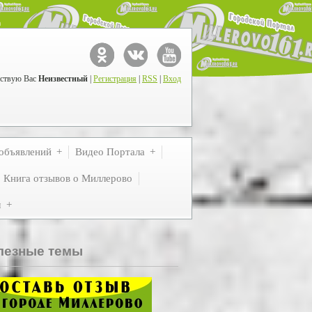
ствую Вас
Неизвестный
|
Регистрация
|
RSS
|
Вход
объявлений
Видео Портала
Книга отзывов о Миллерово
м
лезные темы