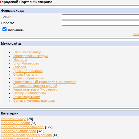
Г
ородской
П
ортал
М
иллерово
Форма входа
Логин:
Пароль:
запомнить
Заб
Меню сайта
Главная страница
Миллеровский Форум
Новости
Блог Миллерово
Галерея
Доска объявлений
Видео Портала
Бизнес справочник
Общественный транспорт в Миллерово
Расписание приема врачей
Книга отзывов о Миллерово
Погода в Миллерово
Рекламодателям
Связь с Администратором
Категории
Новости в мире
[29]
Новости в России
[57]
Новости в Ростовской обл.
[122]
Новости в Миллерово
[329]
Новости Миллеровского района
[41]
Новости Портала
[26]