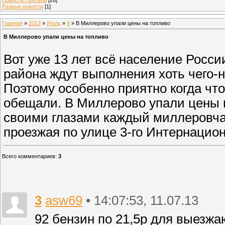
Разные новости
[1]
Главная
»
2013
»
Июль
»
9
» В Миллерово упали цены на топливо
В Миллерово упали цены на топливо
Вот уже 13 лет всё население Росси
района ждут выполнения хоть чего-н
Поэтому особенно приятно когда что-
обещали. В Миллерово упали цены н
своими глазами каждый миллеровча
проезжая по улице 3-го Интернацио
Всего комментариев
:
3
3
asw69
• 14:07:53, 11.07.13
92 бензин по 21,5р для выезжа