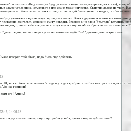
ешалы" по фамилии Абдуллаев (не буду указывать национальную принадлежность), который з
ь в шкуре уголовника, отматав год или два за мошенничество. Сынулик далеко не ушел. Н
оведение его больше на гопника походило, на людей беззащитных нападал, особенно женско
е буду указывать национальную принадлежность). Живя в деревне и занимаясь животноводст
постоянно двигается, движки и суету наводит. Решил и он в ряды "брыгады" вступить, шобы 
о кидала, пришлось бегать учиться, а тут еще и папусик оброк брать начал за членство в "
го" делу падкие, шо они не раз усем посетителям клуба "Рай" дружно демонстрировали.
??мало наверно тебе было, надо было еще добавить.
.13
ек 10, можно было еще человек 5 подтянуть для храбрости,шобы смело разом сзади по голов
 в Африке гопники!
делам его! Аминь!
:52:47, 14.06.13
маю откуда столько информации про ребят у тебя, давно наверно зуб точишь??