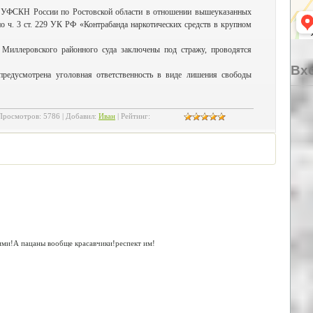
й УФСКН России по Ростовской области в отношении вышеуказанных
о ч. 3 ст. 229 УК РФ «Контрабанда наркотических средств в крупном
 Миллеровского районного суда заключены под стражу, проводятся
Вхо
предусмотрена уголовная ответственность в виде лишения свободы
Просмотров
:
5786
|
Добавил
:
Иван
|
Рейтинг
:
гими!А пацаны вообще красавчики!респект им!