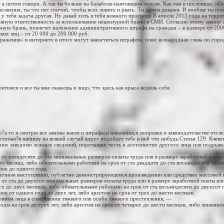
 а потом говори. А так ты больше на балабола-пантовщика похож. Как там в пословице: «Го
олнения, ты что пес гончий, чтобы всех ловить и рвать. Ты делом докажи. И вообще ты поп
 у тебя задача другая. Ну давай хоть я тебя немного просвещу.В апреле 2013 года на терр
вную ответственность за использование нецензурной брани в СМИ. Согласно этому закону з
ую брань, повлечет наложение административного штрафа на граждан – в размере от 2000
ких лиц – от 20 000 до 200 000 руб.
ажения» в интернете в итоге могут закончиться штрафом, плюс всенародная слава по горо
ретимся и все ты мне скажешь в лицо, что здесь как крыса ведешь себя.
о?а то я смотрю все законы знаем и штрафы,и наказания,и поправки в законодательстве отсл
 статью?я напишу на всякий случай вдруг подойдет тебе в ней что нибудь:Статья 129. Клеве
нение заведомо ложных сведений, порочащих честь и достоинство другого лица или подрыв
 от пятидесяти до ста минимальных размеров оплаты труда или в размере заработной платы
о месяца, либо обязательными работами на срок от ста двадцати до ста восьмидесяти часов
рок до одного года.
бличном выступлении, публично демонстрирующемся произведении или средствах массово
 от ста до двухсот минимальных размеров оплаты труда или в размере заработной платы ил
о до двух месяцев, либо обязательными работами на срок от ста восьмидесяти до двухсот с
ок от одного года до двух лет, либо арестом на срок от трех до шести месяцев.
нением лица в совершении тяжкого или особо тяжкого преступления, —
оды на срок до трех лет, либо арестом на срок от четырех до шести месяцев, либо лишение