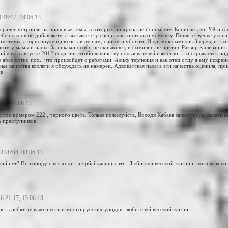
0:48:17, 19.06.13
 срачег устроили на правовые темы, в которых ни хрена не понимаете. Копипастами УК и с
себе плюсов не добавляете, а вызываете у специалистов только усмешку. Пишите лучше уж 
е темы, а юриспруденцию оставьте нам, сирым и убогим. И да, моя фамилия Зверев, и это 
ком у мамы и папы. За никами особо не скрывался, и фамилии не прятал. Развиртуализация
й еще в августе 2012 года, так чтобольшинству пользователей известно, кто скрывается п
абсолютно пох.. что произойдет с ребятами. Алику терпения и как отец отцу я ему искрен
е качества коллеги я обсуждать не намерен. Адвокатская палата эти качества оценила, при
е.
:38, 11.06.13
с гос номером 222 , чёрного цвета. Только пожалуйста, Володя Кабаев запретил указывать 
 преступников.
23:28:04, 08.06.13
ий нет? По городу слух ходит азербайджанцы это. Любители веселой жизни и шакальского 
16:21:17, 13.06.13
сть ребят не важна есть и много русских уродов, любителей веселой жизни.