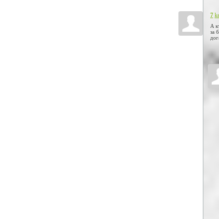
7
k
А к
за 
дог