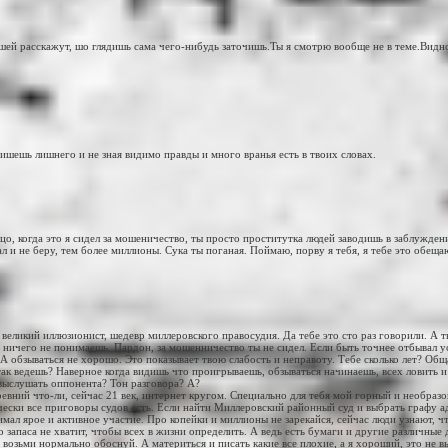
шей расскажут, шо глядишь сама чего-нибудь заточишь.Ты я смотрю вообще не в теме.Видно
 пишешь лишнего и не зная видимо правды и много вранья есть в твоих словах.
цо, когда это я сидел за мошеничество, ты просто проститутка людей заводишь в заблуждени
ал и не беру, тем более миллионы. Сука ты поганая. Поймаю, порву я тебя, я тебе это обеща
еликий иллюзионист, шедевр миллеровского правосудия. Да тебе это сто раз говорили. А ты
о ничего не понимаешь. Пардон, за мошенничество ты не сидел. Если быть точнее отбывал у
А обзываться не хорошо. Это показывает твою слабость и неправоту. Тебе сколько лет? Общ
 так ведешь? Наверное когда видишь что проигрываешь, обзываться начинаешь, всех ловить 
выслушать оппонента? Тон разговора? А?
евний что-ли, сейчас 21 век, интернет кругом. Специально для тебя мой горный и необраз
чески все приговоры судов есть. Если найти Миллеровский районный суд и выбрать графу а
имал ярое и активное участие. Про копейки и миллионы не зарекайся, сейчас люди узнают, чт
 запаса не хватит, чтобы всех в жизни определить. А ведь есть бумаги и другие различные д
возьми нормально обоснуй. А материться и писать какие все плохие, а я хороший, это не в