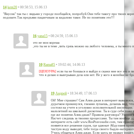
14
• 00:58:53, 15.06.13
kent20
"Янусик" так ты с людьми у городе пообщайся, попробуй.Они тебе такогу про твоих коре
подхвате.Так предъяви пацанчикам за кидалово такое. Не по понятиям это!!!
16
• 08:24:59, 15.06.13
yana15
это не мои кореша
,это ты не в теме ,лить грязь можно на любого человека, а ты много
10
• 19:02:44, 14.06.13
Rama85
[ЦЕНЗУРА]
если ты не боишься и выйди и скажи мне все это в ли
что я делаю и выигрываю дела или нет. Не у кого я копейки не бр
19
• 18:34:49, 17.06.13
Андрей
Ой! Мне страшно! Сам Алик-джан в интернет вывалился, в
дурачком прикинулся, глазами лупаешь, делаешь вид, чт
состоял на учете в уголовно исполнительной инспекции. 
малолетний на школьной дискотеке. Ты в суде себя тоже
где же понятия Алик-джан? Правила разговора? Умение 
Насчет следишь за твоими процессами. Ты там вообще др
интернете есть сайт www.RosPravosudie.com, там практи
появятся все решения судов, где адвокат Абдуллаев прин
чистую воду выводят, тебе тогда своего быдло-матерного
Учись общаться Алик-джан. Если здесь не правду пишут, 