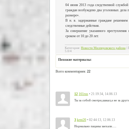
04 июня 2013 года следственной службо
граждан возбуждено два уголовных дела п
размере».
В н. в. задержанные граждане решением
следственные действия.
За совершение указанного преступления 
сроком от 10 до 20 лет.
Категория
:
Новости Миллеровского района
|
5.0
/
4
Похожие материалы:
Всего комментариев
:
22
12
• 21:19:34, 14.06.13
161rus
Ты за собой смотри,шакал,а не за дру
3
• 02:44:13, 12.06.13
kent20
Нормально пацаны заехали.....