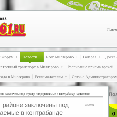
Привет
й Форум
Новости
Блог Миллерово
Галерея
Доска 
ственный транспорт в Миллерово
Расписание приема врачей
года в Миллерово
Рекламодателям
Связь с Администраторо
По
не заключены под стражу подозреваемые в контрабанде наркотиков
 районе заключены под
18:30:01
ваемые в контрабанде