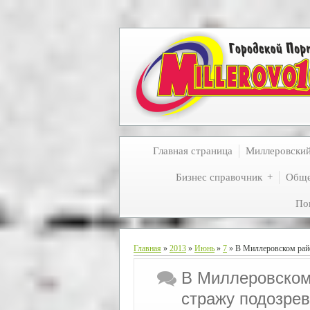
Главная страница
Миллеровски
Бизнес справочник
Обще
По
Главная
»
2013
»
Июнь
»
7
» В Миллеровском райо
В Миллеровском
стражу подозре