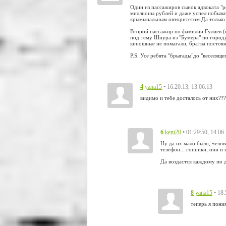
Один из пассажиров сынок адвоката "р
миллионы рублей и даже успел побыват
крымынальным овторитетом.Да только п
Второй пассажир по фамилии Гулиев (н
под тему Шнура из "Бумера" по городу 
киношные не помагали, братва постоянн
Р.S. Усе ребята "брыгады"до "веселяще
4
• 16:20:13, 13.06.13
yana15
видимо и тебе досталось от них??
6
• 01:29:50, 14.06
kent20
Ну да их мало было, челов
телефон....гопники, они и
Да воздастся каждому по 
8
• 18
yana15
теперь я пони