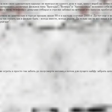
а всю свою адвокатскую карьеру не выиграл ни одного дела в суде, кинул людей на сотни т
асмотревшись различных фильмов типа "Бригады", "Бумера" и "Антикиллера" возомнил себя 
го полу, телефоны с деньгами отбирал и стрелки забивал на которые его папусик прибегал
вом не заметил как в городе прошли лихие 90-е и настали суровые 2000-е. Да тут еще и к
так сказать как в фильме быть - всегда вместе, всегда рядом. Да только шо то все никак в 
брыгаде".
е огреть и просто так забить до полусмерти ногами,а потом для пущего кайфу забрать цепо