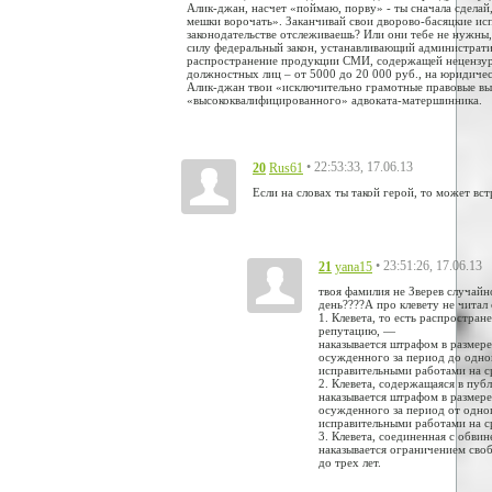
Алик-джан, насчет «поймаю, порву» - ты сначала сделай,
мешки ворочать». Заканчивай свои дворово-басяцкие исп
законодательстве отслеживаешь? Или они тебе не нужны,
силу федеральный закон, устанавливающий администрати
распространение продукции СМИ, содержащей нецензурн
должностных лиц – от 5000 до 20 000 руб., на юридичес
Алик-джан твои «исключительно грамотные правовые выр
«высококвалифицированного» адвоката-матершинника.
20
• 22:53:33, 17.06.13
Rus61
Если на словах ты такой герой, то может вст
21
• 23:51:26, 17.06.13
yana15
твоя фамилия не Зверев случайн
день????А про клевету не читал
1. Клевета, то есть распростра
репутацию, —
наказывается штрафом в размере
осужденного за период до одног
исправительными работами на с
2. Клевета, содержащаяся в пу
наказывается штрафом в размере
осужденного за период от одног
исправительными работами на ср
3. Клевета, соединенная с обви
наказывается ограничением своб
до трех лет.