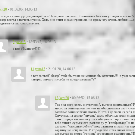
• 01:56:06, 14.06.13
ent20
то здесь слово уроды употреблял?Нэхарашо так всех обманывать.Как там у пацанчиков из "
базар всегда отвечать нужно. Хоть они этим и сами грешили, но фразу эту очень любили....
адывались шо она означает.
9
• 18:53:47, 14.06.13
yana15
а кто обманует????
11
• 21:01:20, 14.06.13
yana15
а вот за твой" базар" тебе бы тоже не мешало бы ответить!!!!в уши зал
наверно ничего из себя не представляешь???
13
• 00:36:52, 15.06.13
kent20
Так я за него здесь и отвечаю.А ты чем занимаешься?
место за гоппацанов, не чем не обосновывая свои сло
галимые гопниковские понты.И что я должен из себя п
Опустись на землю "янусик" здесь обычные люди сидят.
что-то представляешь- учись общаться с простыми лю
тебе такого сурьезного разговору у "гопбрыгаде" и не
словами "классные ребята" под разными никами ты на
картину не исправишь. В городе все и так знают какие
шо ты так на слово "гопник" агрессивно реагируешь?Т