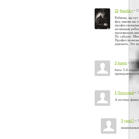
22
• 1
ФашЫст
Ребятки, вы тут
фед.законы вы 
профессиональны
желанным ребен
произведена мно
По сабджу: Мне 
Профессиональны
адвоката. Это вс
2
• 19:38
tipaeto
bmw 3-й серии 
принадлежность
1
• 
Прохожий
А почему фамил
5
• 
yana15
национально