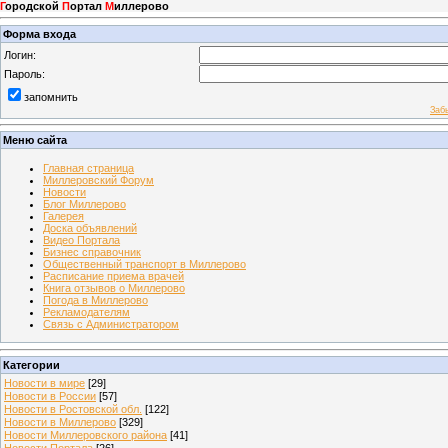
Г
ородской
П
ортал
М
иллерово
Форма входа
Логин:
Пароль:
запомнить
Заб
Меню сайта
Главная страница
Миллеровский Форум
Новости
Блог Миллерово
Галерея
Доска объявлений
Видео Портала
Бизнес справочник
Общественный транспорт в Миллерово
Расписание приема врачей
Книга отзывов о Миллерово
Погода в Миллерово
Рекламодателям
Связь с Администратором
Категории
Новости в мире
[29]
Новости в России
[57]
Новости в Ростовской обл.
[122]
Новости в Миллерово
[329]
Новости Миллеровского района
[41]
Новости Портала
[26]