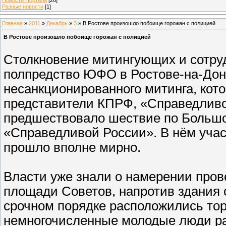
Разные новости
[1]
Главная
»
2011
»
Декабрь
»
3
» В Ростове произошло побоище горожан с полицией
В Ростове произошло побоище горожан с полицией
Столкновение митингующих и сотру
полпредство ЮФО в Ростове-на-Дону
несанкционированного митинга, кот
представители КПРФ, «Справедливо
предшествовало шествие по Больш
«Справедливой России». В нём учас
прошло вполне мирно.
Власти уже знали о намерении пров
площади Советов, напротив здания 
срочном порядке расположились тор
немногочисленные молодые люди ра