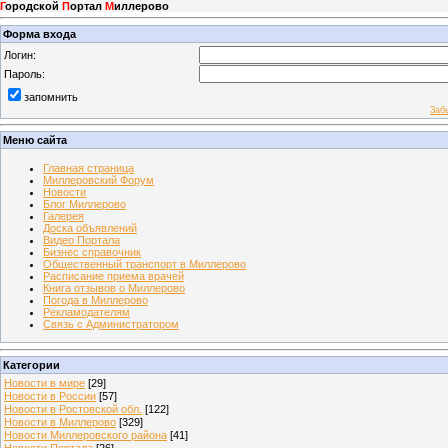
Г
ородской
П
ортал
М
иллерово
Форма входа
Логин:
Пароль:
запомнить
Заб
Меню сайта
Главная страница
Миллеровский Форум
Новости
Блог Миллерово
Галерея
Доска объявлений
Видео Портала
Бизнес справочник
Общественный транспорт в Миллерово
Расписание приема врачей
Книга отзывов о Миллерово
Погода в Миллерово
Рекламодателям
Связь с Администратором
Категории
Новости в мире
[29]
Новости в России
[57]
Новости в Ростовской обл.
[122]
Новости в Миллерово
[329]
Новости Миллеровского района
[41]
Новости Портала
[26]