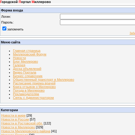
Г
ородской
П
ортал
М
иллерово
Форма входа
Логин:
Пароль:
запомнить
Заб
Меню сайта
Главная страница
Миллеровский Форум
Новости
Блог Миллерово
Галерея
Доска объявлений
Видео Портала
Бизнес справочник
Общественный транспорт в Миллерово
Расписание приема врачей
Книга отзывов о Миллерово
Погода в Миллерово
Рекламодателям
Связь с Администратором
Категории
Новости в мире
[29]
Новости в России
[57]
Новости в Ростовской обл.
[122]
Новости в Миллерово
[329]
Новости Миллеровского района
[41]
Новости Портала
[26]