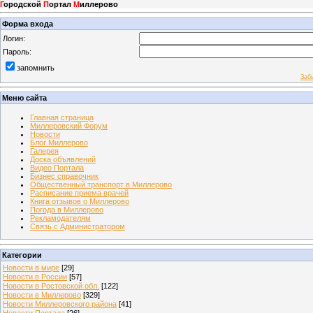
Г
ородской
П
ортал
М
иллерово
Форма входа
Логин:
Пароль:
запомнить
Заб
Меню сайта
Главная страница
Миллеровский Форум
Новости
Блог Миллерово
Галерея
Доска объявлений
Видео Портала
Бизнес справочник
Общественный транспорт в Миллерово
Расписание приема врачей
Книга отзывов о Миллерово
Погода в Миллерово
Рекламодателям
Связь с Администратором
Категории
Новости в мире
[29]
Новости в России
[57]
Новости в Ростовской обл.
[122]
Новости в Миллерово
[329]
Новости Миллеровского района
[41]
Новости Портала
[26]