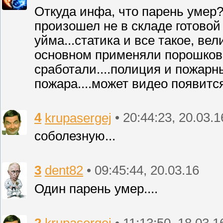
Откуда инфа, что парень умер? 
произошел не в складе готовой
уйма...статика и все такое, ве
основном применяли порошковы
сработали....полиция и пожар
пожара....может видео появится.
4
krupasergej
• 20:44:23, 20.03.1
соболезную...
3
dent82
• 09:45:44, 20.03.16
Один парень умер....
2
krupasergej
• 11:13:50, 18.03.1