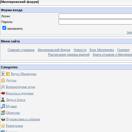
[
Миллеровский форум
]
Форма входа
Логин:
Пароль:
запомнить
Заб
Меню сайта
Главная страница
Миллеровский Форум
Новости
Блог Миллерово
Галерея
Расписание приема врачей
Книга отзывов о Миллеро
Categories
Видео Миллерово
Другое
Компьютерные игры
Красота и здоровье
Люди и блоги
Музыка
Общество
Путешествия и события
Развлечения