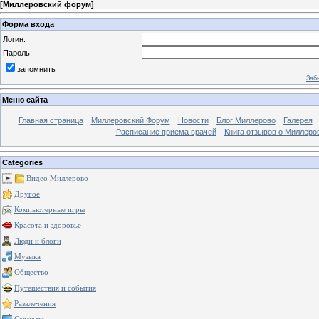
[
Миллеровский форум
]
Форма входа
Логин:
Пароль:
запомнить
Заб
Меню сайта
Главная страница
Миллеровский Форум
Новости
Блог Миллерово
Галерея
Расписание приема врачей
Книга отзывов о Миллеро
Categories
Видео Миллерово
Другое
Компьютерные игры
Красота и здоровье
Люди и блоги
Музыка
Общество
Путешествия и события
Развлечения