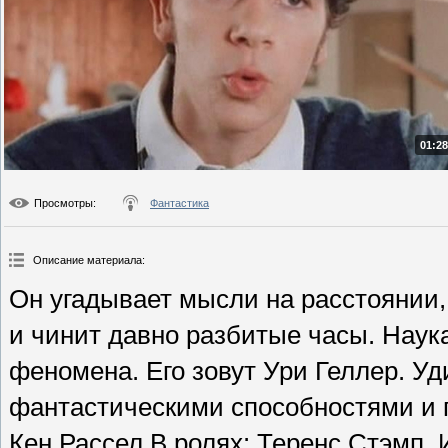
01:28
Просмотры
:
Фантастика
Описание материала
:
Он угадывает мысли на расстоянии,
и чинит давно разбитые часы. Наука
феномена. Его зовут Ури Геллер. У
фантастическими способностями и 
Кен Рассел.В ролях: Теренс Стэмп, 