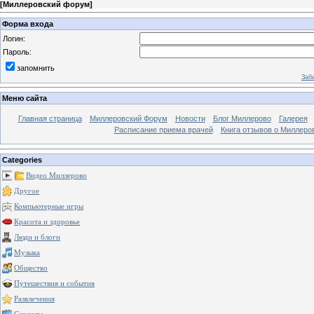
[
Миллеровский форум
]
Форма входа
Логин:
Пароль:
запомнить
Заб
Меню сайта
Главная страница
Миллеровский Форум
Новости
Блог Миллерово
Галерея
Расписание приема врачей
Книга отзывов о Миллеро
Categories
Видео Миллерово
Другое
Компьютерные игры
Красота и здоровье
Люди и блоги
Музыка
Общество
Путешествия и события
Развлечения