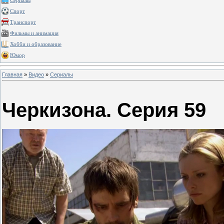
Сериалы
Спорт
Транспорт
Фильмы и анимация
Хобби и образование
Юмор
Главная
»
Видео
»
Сериалы
Черкизона. Серия 59