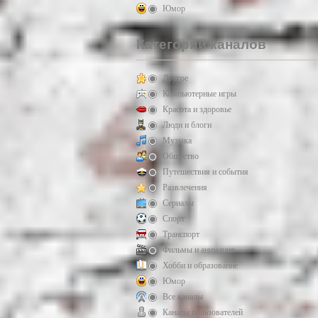
Юмор
Категории каналов
Другое
Компьютерные игры
Красота и здоровье
Люди и блоги
Музыка
Общество
Путешествия и события
Развлечения
Сериалы
Спорт
Транспорт
Фильмы и анимация
Хобби и образование
Юмор
Все каналы
Каналы пользователей