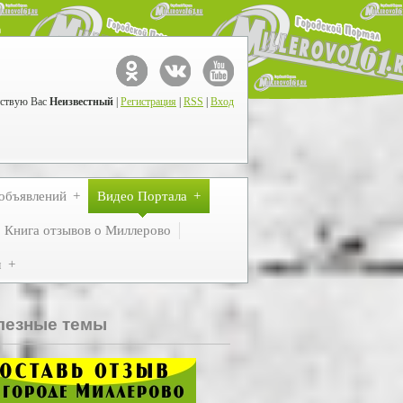
ствую Вас
Неизвестный
|
Регистрация
|
RSS
|
Вход
объявлений
Видео Портала
Книга отзывов о Миллерово
м
лезные темы