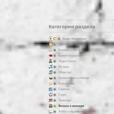
Категории раздела
Видео Миллерово
Другое
Компьютерные игры
Красота и здоровье
Люди и блоги
Музыка
Общество
Путешествия и события
Развлечения
Сериалы
Спорт
Транспорт
Фильмы и анимация
Хобби и образование