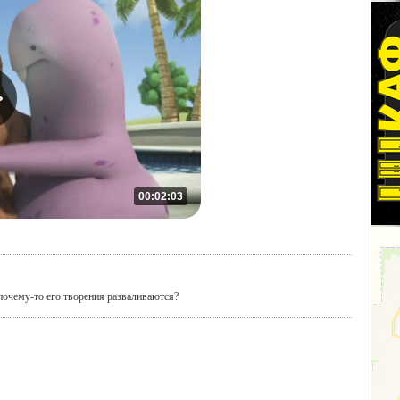
00:02:03
очему-то его творения разваливаются?