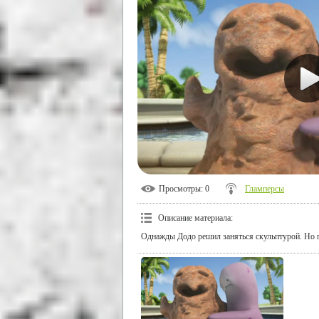
Просмотры
: 0
Гламперсы
Описание материала
:
Однажды Додо решил заняться скульптурой. Но п