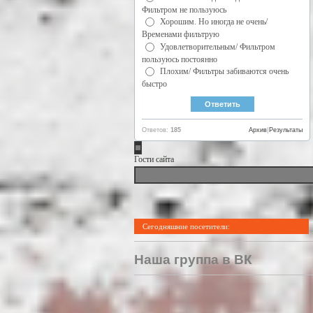
Фильтром не пользуюсь
Хорошим. Но иногда не очень/
Временами фильтрую
Удовлетворительным/ Фильтром
пользуюсь постоянно
Плохим/ Фильтры забиваются очень
быстро
Ответов:
185
Архив
|
Результаты
Гости сайта
Сегодняшние посетители:
Наша группа в ВК