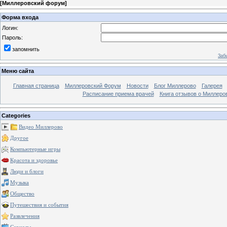
[
Миллеровский форум
]
Форма входа
Логин:
Пароль:
запомнить
Заб
Меню сайта
Главная страница
Миллеровский Форум
Новости
Блог Миллерово
Галерея
Расписание приема врачей
Книга отзывов о Миллеро
Categories
Видео Миллерово
Другое
Компьютерные игры
Красота и здоровье
Люди и блоги
Музыка
Общество
Путешествия и события
Развлечения