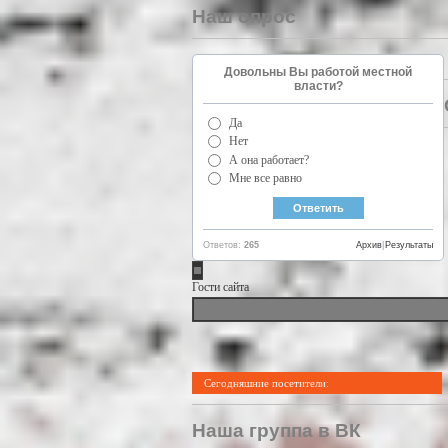
Наш опрос
Довольны Вы работой местной
власти?
Да
Нет
А она работает?
Мне все равно
Ответов:
265
Архив
|
Результаты
Гости сайта
Сегодняшние посетители:
Наша группа в ВК