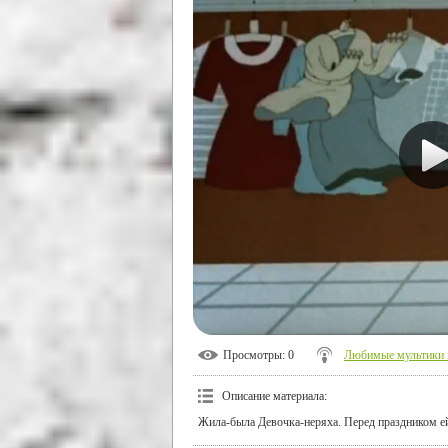
Просмотры
: 0
Любимые мультики н
Описание материала
:
Жила-была Девочка-неряха. Перед праздником ей 