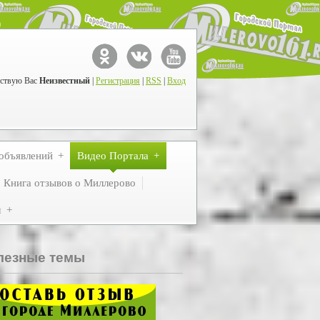
ствую Вас
Неизвестный
|
Регистрация
|
RSS
|
Вход
объявлений
Видео Портала
Книга отзывов о Миллерово
м
лезные темы