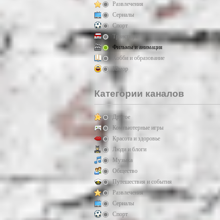
Развлечения
Сериалы
Спорт
Транспорт
Фильмы и анимация
Хобби и образование
Юмор
Категории каналов
Другое
Компьютерные игры
Красота и здоровье
Люди и блоги
Музыка
Общество
Путешествия и события
Развлечения
Сериалы
Спорт