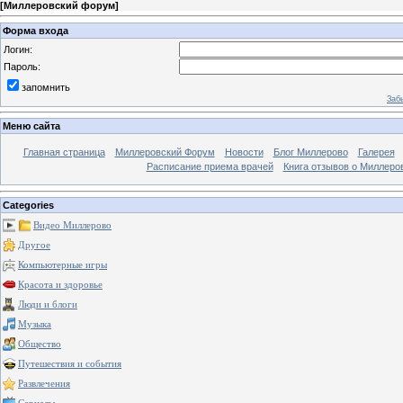
[
Миллеровский форум
]
Форма входа
Логин:
Пароль:
запомнить
Заб
Меню сайта
Главная страница
Миллеровский Форум
Новости
Блог Миллерово
Галерея
Расписание приема врачей
Книга отзывов о Миллеро
Categories
Видео Миллерово
Другое
Компьютерные игры
Красота и здоровье
Люди и блоги
Музыка
Общество
Путешествия и события
Развлечения