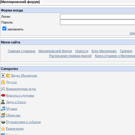
[
Миллеровский форум
]
Форма входа
Логин:
Пароль:
запомнить
Заб
Меню сайта
Главная страница
Миллеровский Форум
Новости
Блог Миллерово
Галерея
Расписание приема врачей
Книга отзывов о Миллеро
Categories
Видео Миллерово
Другое
Компьютерные игры
Красота и здоровье
Люди и блоги
Музыка
Общество
Путешествия и события
Развлечения