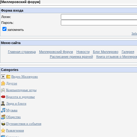
[
Миллеровский форум
]
Форма входа
Логин:
Пароль:
запомнить
Заб
Меню сайта
Главная страница
Миллеровский Форум
Новости
Блог Миллерово
Галерея
Расписание приема врачей
Книга отзывов о Миллеро
Categories
Видео Миллерово
Другое
Компьютерные игры
Красота и здоровье
Люди и блоги
Музыка
Общество
Путешествия и события
Развлечения