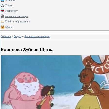
Сериалы
Спорт
Транспорт
Фильмы и анимация
Хобби и образование
Юмор
Главная
»
Видео
»
Фильмы и анимация
Королева Зубная Щетка