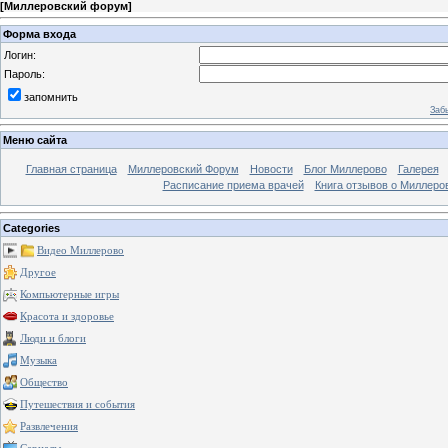
[
Миллеровский форум
]
Форма входа
Логин:
Пароль:
запомнить
Заб
Меню сайта
Главная страница
Миллеровский Форум
Новости
Блог Миллерово
Галерея
Расписание приема врачей
Книга отзывов о Миллеро
Categories
Видео Миллерово
Другое
Компьютерные игры
Красота и здоровье
Люди и блоги
Музыка
Общество
Путешествия и события
Развлечения