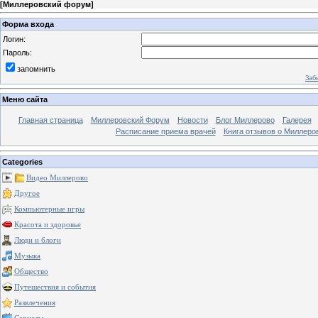
[
Миллеровский форум
]
Форма входа
Логин:
Пароль:
запомнить
Заб
Меню сайта
Главная страница
Миллеровский Форум
Новости
Блог Миллерово
Галерея
Расписание приема врачей
Книга отзывов о Миллеро
Categories
Видео Миллерово
Другое
Компьютерные игры
Красота и здоровье
Люди и блоги
Музыка
Общество
Путешествия и события
Развлечения