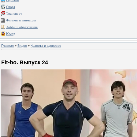
Сериалы
Спорт
Транспорт
Фильмы и анимация
Хобби и образование
Юмор
Главная
»
Видео
»
Красота и здоровье
Fit-bo. Выпуск 24