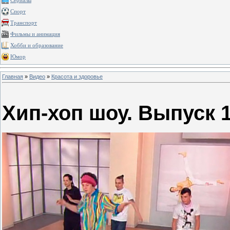
Сериалы
Спорт
Транспорт
Фильмы и анимация
Хобби и образование
Юмор
Главная
»
Видео
»
Красота и здоровье
Хип-хоп шоу. Выпуск 