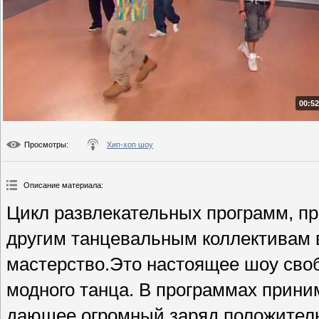
00:52
Просмотры
:
Хип-хоп шоу
Описание материала
:
Цикл развлекательных программ, п
другим танцевальным коллективам 
мастерство.Это настоящее шоу сво
модного танца. В программах приним
дающее огромный заряд положител