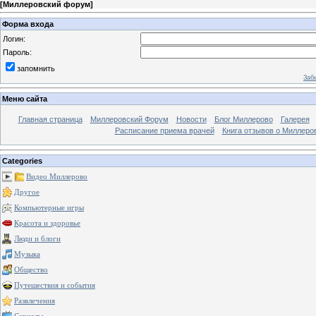
[
Миллеровский форум
]
Форма входа
Логин:
Пароль:
запомнить
Заб
Меню сайта
Главная страница
Миллеровский Форум
Новости
Блог Миллерово
Галерея
Расписание приема врачей
Книга отзывов о Миллеро
Categories
Видео Миллерово
Другое
Компьютерные игры
Красота и здоровье
Люди и блоги
Музыка
Общество
Путешествия и события
Развлечения