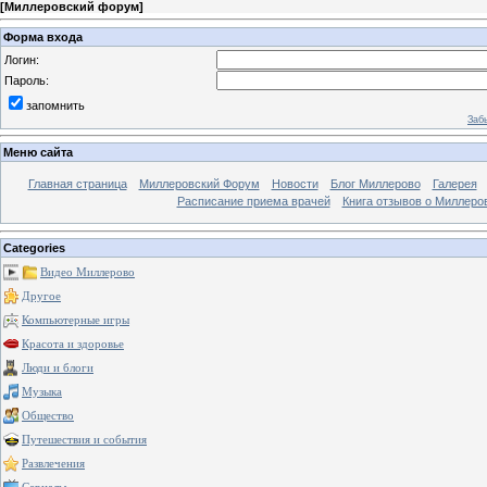
[
Миллеровский форум
]
Форма входа
Логин:
Пароль:
запомнить
Заб
Меню сайта
Главная страница
Миллеровский Форум
Новости
Блог Миллерово
Галерея
Расписание приема врачей
Книга отзывов о Миллеро
Categories
Видео Миллерово
Другое
Компьютерные игры
Красота и здоровье
Люди и блоги
Музыка
Общество
Путешествия и события
Развлечения