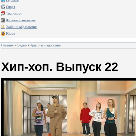
Сериалы
Спорт
Транспорт
Фильмы и анимация
Хобби и образование
Юмор
Главная
»
Видео
»
Красота и здоровье
Хип-хоп. Выпуск 22