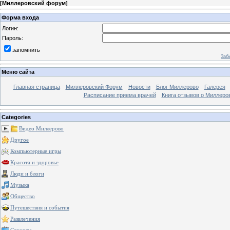
[
Миллеровский форум
]
Форма входа
Логин:
Пароль:
запомнить
Заб
Меню сайта
Главная страница
Миллеровский Форум
Новости
Блог Миллерово
Галерея
Расписание приема врачей
Книга отзывов о Миллеро
Categories
Видео Миллерово
Другое
Компьютерные игры
Красота и здоровье
Люди и блоги
Музыка
Общество
Путешествия и события
Развлечения