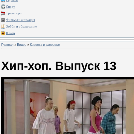
Сериалы
Спорт
Транспорт
Фильмы и анимация
Хобби и образование
Юмор
Главная
»
Видео
»
Красота и здоровье
Хип-хоп. Выпуск 13