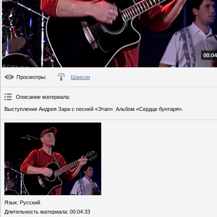
00:04
Просмотры
:
Шансон
Описание материала
:
Выступление Андрея Зари с песней «Этап». Альбом «Сердце бунтаря».
Язык
: Русский
Длительность материала
: 00:04:33