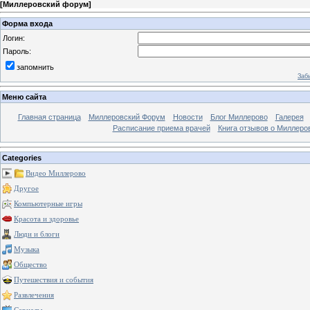
[
Миллеровский форум
]
Форма входа
Логин:
Пароль:
запомнить
Заб
Меню сайта
Главная страница
Миллеровский Форум
Новости
Блог Миллерово
Галерея
Расписание приема врачей
Книга отзывов о Миллеро
Categories
Видео Миллерово
Другое
Компьютерные игры
Красота и здоровье
Люди и блоги
Музыка
Общество
Путешествия и события
Развлечения