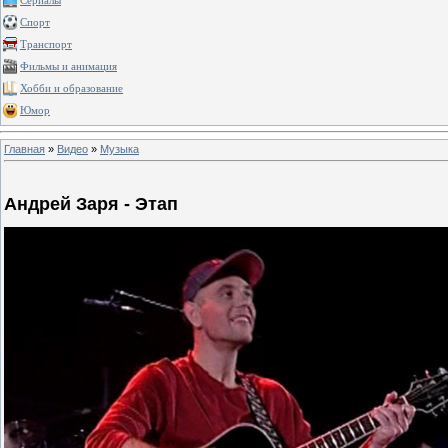
Сериалы
Спорт
Транспорт
Фильмы и анимация
Хобби и образование
Юмор
Главная
»
Видео
»
Музыка
Андрей Заря - Этап