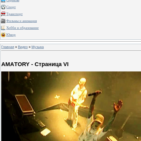
Сериалы
Спорт
Транспорт
Фильмы и анимация
Хобби и образование
Юмор
Главная
»
Видео
»
Музыка
АМAТОRY - Страница VI