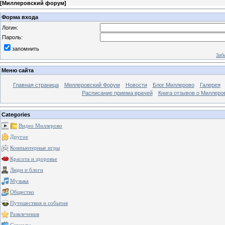
[
Миллеровский форум
]
Форма входа
Логин:
Пароль:
запомнить
Заб
Меню сайта
Главная страница
Миллеровский Форум
Новости
Блог Миллерово
Галерея
Расписание приема врачей
Книга отзывов о Миллеро
Categories
Видео Миллерово
Другое
Компьютерные игры
Красота и здоровье
Люди и блоги
Музыка
Общество
Путешествия и события
Развлечения