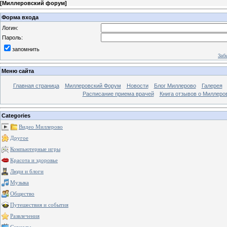
[
Миллеровский форум
]
Форма входа
Логин:
Пароль:
запомнить
Заб
Меню сайта
Главная страница
Миллеровский Форум
Новости
Блог Миллерово
Галерея
Расписание приема врачей
Книга отзывов о Миллеро
Categories
Видео Миллерово
Другое
Компьютерные игры
Красота и здоровье
Люди и блоги
Музыка
Общество
Путешествия и события
Развлечения