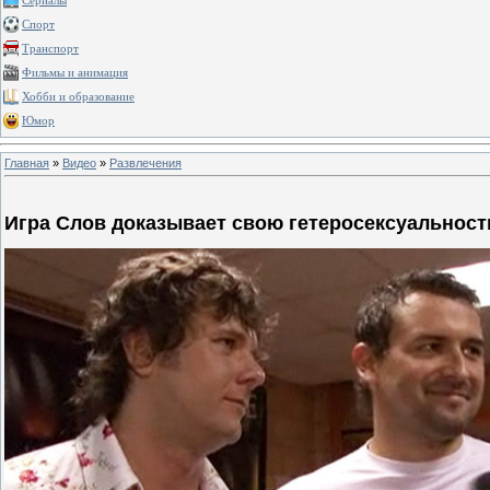
Сериалы
Спорт
Транспорт
Фильмы и анимация
Хобби и образование
Юмор
Главная
»
Видео
»
Развлечения
Игра Слов доказывает свою гетеросексуальност