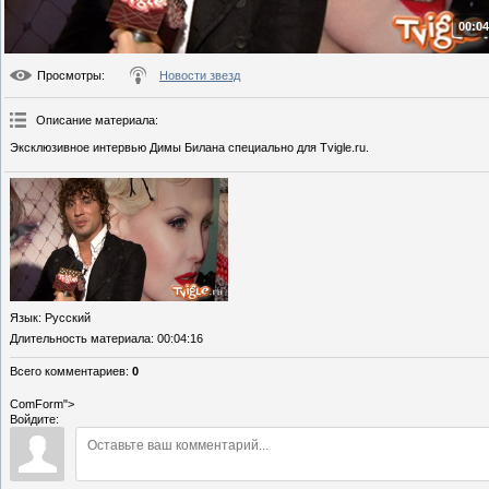
00:04
Просмотры
:
Новости звезд
Описание материала
:
Эксклюзивное интервью Димы Билана специально для Tvigle.ru.
Язык
: Русский
Длительность материала
: 00:04:16
Всего комментариев
:
0
ComForm">
Войдите: