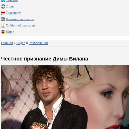
Сериалы
Спорт
Транспорт
Фильмы и анимация
Хобби и образование
Юмор
Главная
»
Видео
»
Развлечения
Честное признание Димы Билана