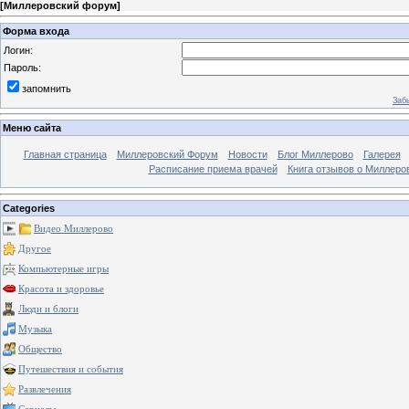
[
Миллеровский форум
]
Форма входа
Логин:
Пароль:
запомнить
Заб
Меню сайта
Главная страница
Миллеровский Форум
Новости
Блог Миллерово
Галерея
Расписание приема врачей
Книга отзывов о Миллеро
Categories
Видео Миллерово
Другое
Компьютерные игры
Красота и здоровье
Люди и блоги
Музыка
Общество
Путешествия и события
Развлечения