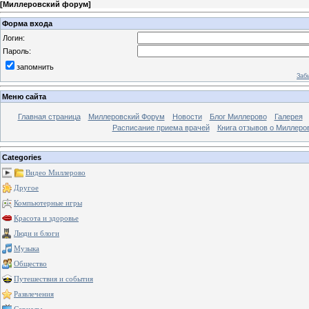
[
Миллеровский форум
]
Форма входа
Логин:
Пароль:
запомнить
Заб
Меню сайта
Главная страница
Миллеровский Форум
Новости
Блог Миллерово
Галерея
Расписание приема врачей
Книга отзывов о Миллеро
Categories
Видео Миллерово
Другое
Компьютерные игры
Красота и здоровье
Люди и блоги
Музыка
Общество
Путешествия и события
Развлечения