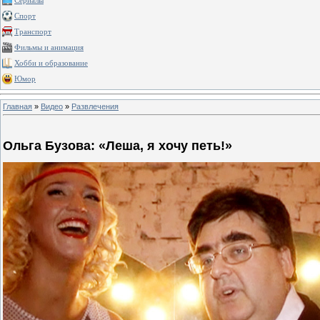
Сериалы
Спорт
Транспорт
Фильмы и анимация
Хобби и образование
Юмор
Главная
»
Видео
»
Развлечения
Ольга Бузова: «Леша, я хочу петь!»