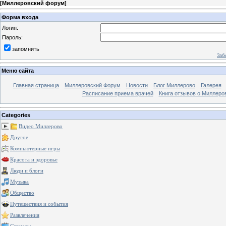
[
Миллеровский форум
]
Форма входа
Логин:
Пароль:
запомнить
Заб
Меню сайта
Главная страница
Миллеровский Форум
Новости
Блог Миллерово
Галерея
Расписание приема врачей
Книга отзывов о Миллеро
Categories
Видео Миллерово
Другое
Компьютерные игры
Красота и здоровье
Люди и блоги
Музыка
Общество
Путешествия и события
Развлечения