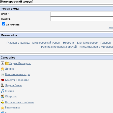
[
Миллеровский форум
]
Форма входа
Логин:
Пароль:
запомнить
Заб
Меню сайта
Главная страница
Миллеровский Форум
Новости
Блог Миллерово
Галерея
Расписание приема врачей
Книга отзывов о Миллеро
Categories
Видео Миллерово
Другое
Компьютерные игры
Красота и здоровье
Люди и блоги
Музыка
Общество
Путешествия и события
Развлечения