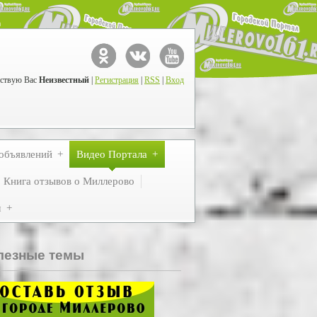
ствую Вас
Неизвестный
|
Регистрация
|
RSS
|
Вход
объявлений
Видео Портала
Книга отзывов о Миллерово
м
лезные темы