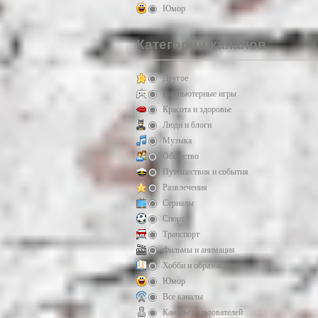
Юмор
Категории каналов
Другое
Компьютерные игры
Красота и здоровье
Люди и блоги
Музыка
Общество
Путешествия и события
Развлечения
Сериалы
Спорт
Транспорт
Фильмы и анимация
Хобби и образование
Юмор
Все каналы
Каналы пользователей