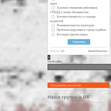
дорог
Халатное отношение работников
ГИБДД к своим обязанностям
Безответственность со стороны
водителей
Невнимательность пешеходов
Проблема коррупции в городе и районе
Всё выше перечисленное
Ответов:
183
Архив
|
Результаты
Гости сайта
Сегодняшние посетители:
Наша группа в ВК