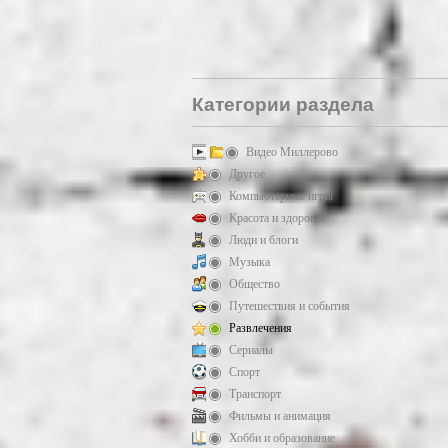
Категории раздела
Видео Миллерово
Другое
Компьютерные игры
Красота и здоровье
Люди и блоги
Музыка
Общество
Путешествия и события
Развлечения
Сериалы
Спорт
Транспорт
Фильмы и анимация
Хобби и образование