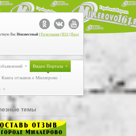
ствую Вас
Неизвестный
|
Регистрация
|
RSS
|
Вход
объявлений
Видео Портала
Книга отзывов о Миллерово
м
лезные темы