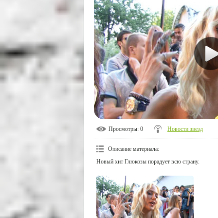
Просмотры
: 0
Новости звезд
Описание материала
:
Новый хит Глюкозы порадует всю страну.