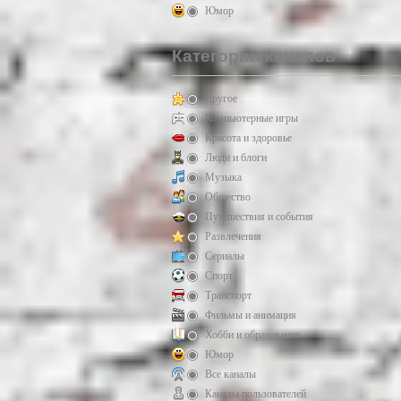
Юмор
Категории каналов
Другое
Компьютерные игры
Красота и здоровье
Люди и блоги
Музыка
Общество
Путешествия и события
Развлечения
Сериалы
Спорт
Транспорт
Фильмы и анимация
Хобби и образование
Юмор
Все каналы
Каналы пользователей