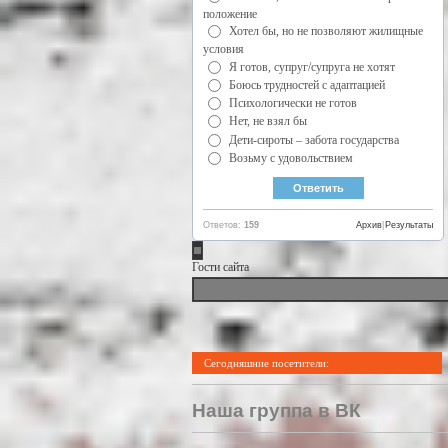
положение
Хотел бы, но не позволяют жилищные
условия
Я готов, супруг/супруга не хотят
Боюсь трудностей с адаптацией
Психологически не готов
Нет, не взял бы
Дети-сироты – забота государства
Возьму с удовольствием
Ответов:
159
Архив
|
Результаты
Гости сайта
Сегодняшние посетители:
Наша группа в ВК