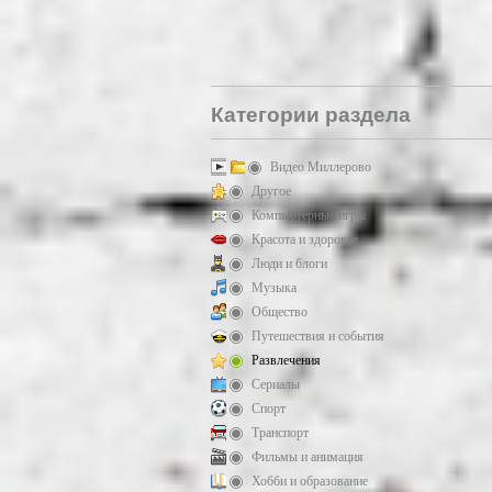
Категории раздела
Видео Миллерово
Другое
Компьютерные игры
Красота и здоровье
Люди и блоги
Музыка
Общество
Путешествия и события
Развлечения
Сериалы
Спорт
Транспорт
Фильмы и анимация
Хобби и образование