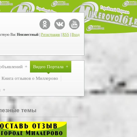
ствую Вас
Неизвестный
|
Регистрация
|
RSS
|
Вход
объявлений
Видео Портала
Книга отзывов о Миллерово
м
лезные темы