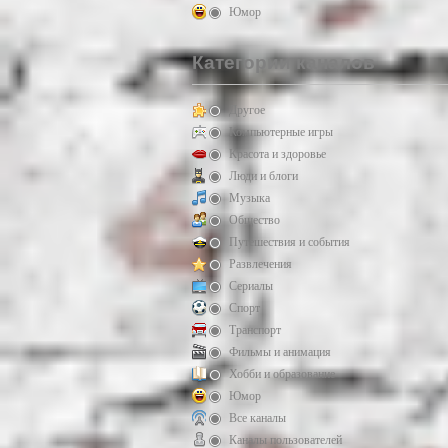
Юмор
Категории каналов
Другое
Компьютерные игры
Красота и здоровье
Люди и блоги
Музыка
Общество
Путешествия и события
Развлечения
Сериалы
Спорт
Транспорт
Фильмы и анимация
Хобби и образование
Юмор
Все каналы
Каналы пользователей