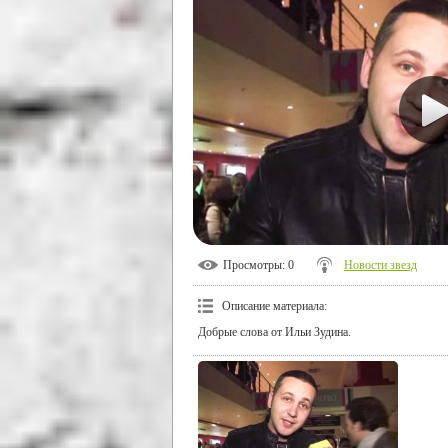
Просмотры
: 0
Новости звезд
Описание материала
:
Добрые слова от Ильи Зудина.