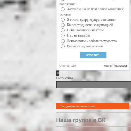
положение
Хотел бы, но не позволяют жилищные
условия
Я готов, супруг/супруга не хотят
Боюсь трудностей с адаптацией
Психологически не готов
Нет, не взял бы
Дети-сироты – забота государства
Возьму с удовольствием
Ответов:
159
Архив
|
Результаты
Гости сайта
Сегодняшние посетители:
Наша группа в ВК