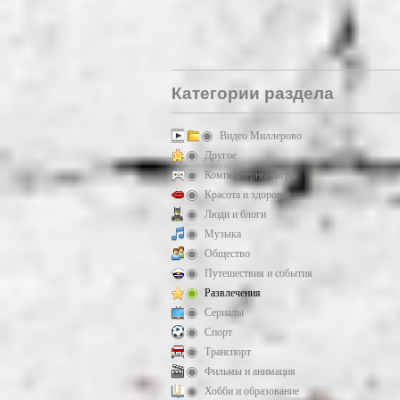
Категории раздела
Видео Миллерово
Другое
Компьютерные игры
Красота и здоровье
Люди и блоги
Музыка
Общество
Путешествия и события
Развлечения
Сериалы
Спорт
Транспорт
Фильмы и анимация
Хобби и образование