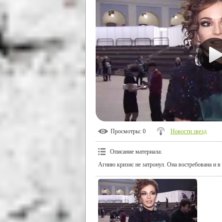
Просмотры
: 0
Новости звезд
Описание материала
:
Агнию кризис не затронул. Она востребована и в к