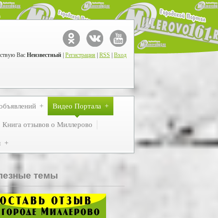
ствую Вас
Неизвестный
|
Регистрация
|
RSS
|
Вход
объявлений
Видео Портала
Книга отзывов о Миллерово
м
лезные темы