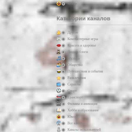
Юмор
Категории каналов
Другое
Компьютерные игры
Красота и здоровье
Люди и блоги
Музыка
Общество
Путешествия и события
Развлечения
Сериалы
Спорт
Транспорт
Фильмы и анимация
Хобби и образование
Юмор
Все каналы
Каналы пользователей