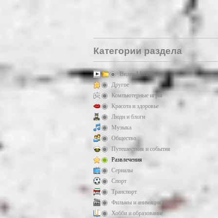
Категории раздела
Видео Миллерово
Другое
Компьютерные игры
Красота и здоровье
Люди и блоги
Музыка
Общество
Путешествия и события
Развлечения
Сериалы
Спорт
Транспорт
Фильмы и анимация
Хобби и образование