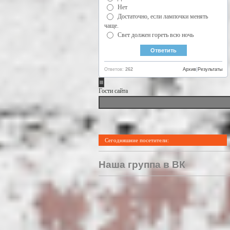
Нет
Достаточно, если лампочки менять
чаще.
Свет должен гореть всю ночь
Ответов:
262
Архив
|
Результаты
Гости сайта
Сегодняшние посетители:
Наша группа в ВК