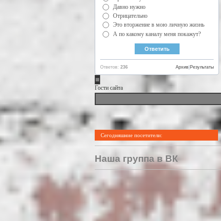
Давно нужно
Отрицательно
Это вторжение в мою личную жизнь
А по какому каналу меня покажут?
Ответов:
236
Архив
|
Результаты
Гости сайта
Сегодняшние посетители:
Наша группа в ВК