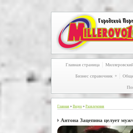
Главная страница
Миллеровски
Бизнес справочник
Обще
По
Главная
»
Видео
»
Развлечения
Антона Зацепина целует муж