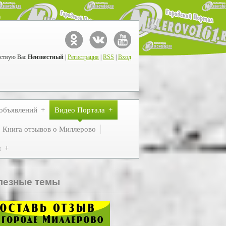
ствую Вас
Неизвестный
|
Регистрация
|
RSS
|
Вход
объявлений
Видео Портала
Книга отзывов о Миллерово
м
лезные темы