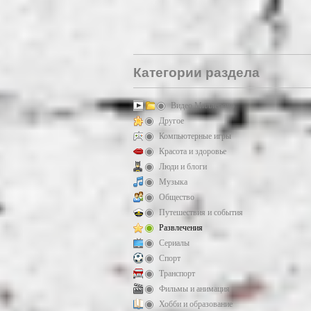
Категории раздела
Видео Миллерово
Другое
Компьютерные игры
Красота и здоровье
Люди и блоги
Музыка
Общество
Путешествия и события
Развлечения
Сериалы
Спорт
Транспорт
Фильмы и анимация
Хобби и образование