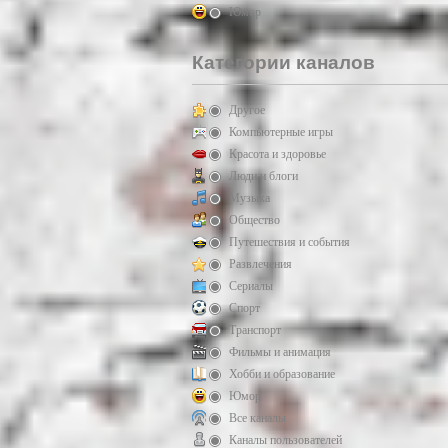
Юмор
Категории каналов
Другое
Компьютерные игры
Красота и здоровье
Люди и блоги
Музыка
Общество
Путешествия и события
Развлечения
Сериалы
Спорт
Транспорт
Фильмы и анимация
Хобби и образование
Юмор
Все каналы
Каналы пользователей