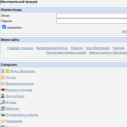
[
Миллеровский форум
]
Форма входа
Логин:
Пароль:
запомнить
Заб
Меню сайта
Главная страница
Миллеровский Форум
Новости
Блог Миллерово
Галерея
Расписание приема врачей
Книга отзывов о Миллеро
Categories
Видео Миллерово
Другое
Компьютерные игры
Красота и здоровье
Люди и блоги
Музыка
Общество
Путешествия и события
Развлечения