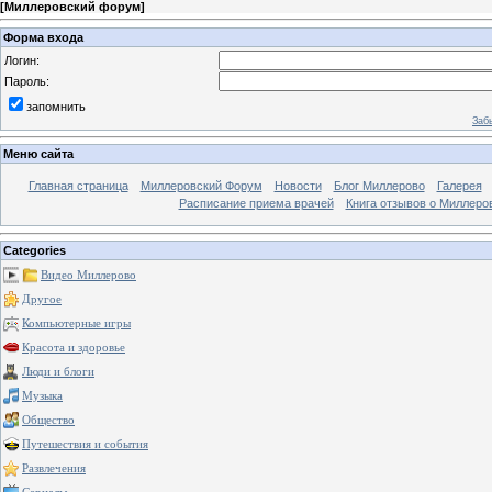
[
Миллеровский форум
]
Форма входа
Логин:
Пароль:
запомнить
Заб
Меню сайта
Главная страница
Миллеровский Форум
Новости
Блог Миллерово
Галерея
Расписание приема врачей
Книга отзывов о Миллеро
Categories
Видео Миллерово
Другое
Компьютерные игры
Красота и здоровье
Люди и блоги
Музыка
Общество
Путешествия и события
Развлечения