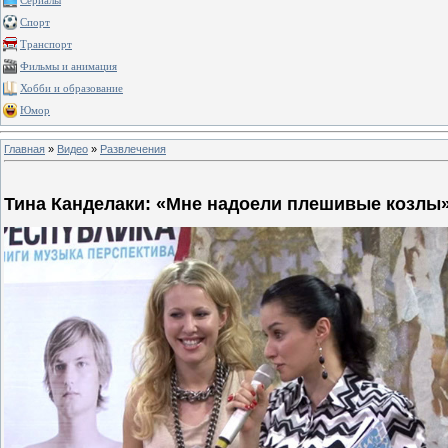
Сериалы
Спорт
Транспорт
Фильмы и анимация
Хобби и образование
Юмор
Главная
»
Видео
»
Развлечения
Тина Канделаки: «Мне надоели плешивые козлы