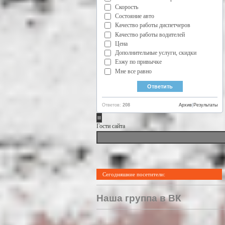
Скорость
Состояние авто
Качество работы диспетчеров
Качество работы водителей
Цена
Дополнительные услуги, скидки
Езжу по привычке
Мне все равно
Ответов:
208
Архив
|
Результаты
Гости сайта
Сегодняшние посетители:
Наша группа в ВК