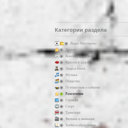
Категории раздела
Видео Миллерово
Другое
Компьютерные игры
Красота и здоровье
Люди и блоги
Музыка
Общество
Путешествия и события
Развлечения
Сериалы
Спорт
Транспорт
Фильмы и анимация
Хобби и образование