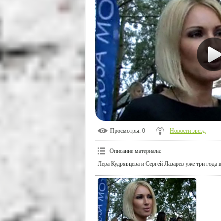
Просмотры
: 0
Новости звезд
Описание материала
:
Лера Кудрявцева и Сергей Лазарев уже три года 