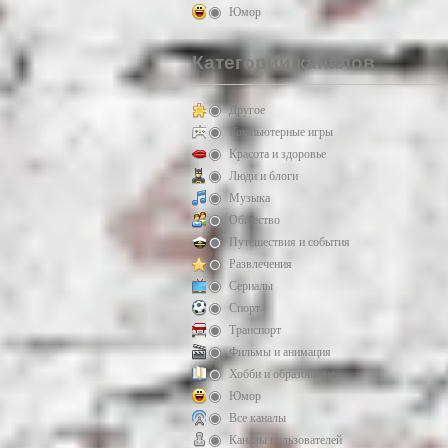
Юмор
Категории каналов
Другое
Компьютерные игры
Красота и здоровье
Люди и блоги
Музыка
Общество
Путешествия и события
Развлечения
Сериалы
Спорт
Транспорт
Фильмы и анимация
Хобби и образование
Юмор
Все каналы
Каналы пользователей