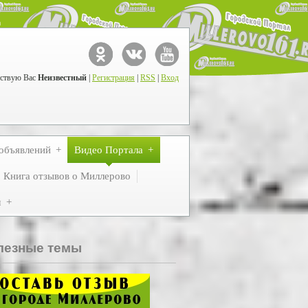
ствую Вас
Неизвестный
|
Регистрация
|
RSS
|
Вход
объявлений
Видео Портала
Книга отзывов о Миллерово
м
лезные темы