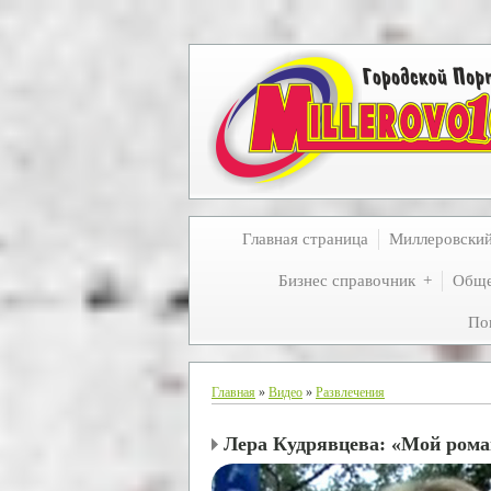
Главная страница
Миллеровски
Бизнес справочник
Обще
По
Главная
»
Видео
»
Развлечения
Лера Кудрявцева: «Мой рома