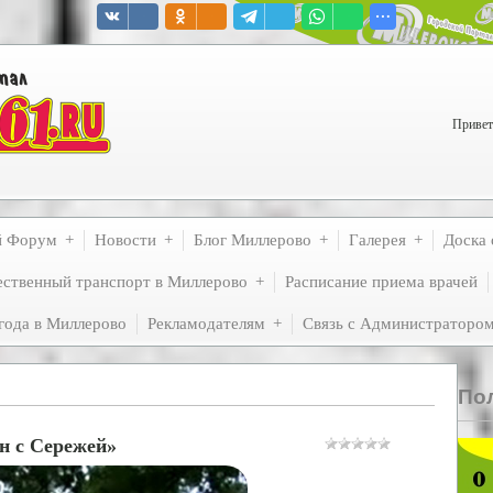
Привет
й Форум
Новости
Блог Миллерово
Галерея
Доска 
ственный транспорт в Миллерово
Расписание приема врачей
года в Миллерово
Рекламодателям
Связь с Администраторо
По
н с Сережей»