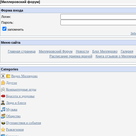
[
Миллеровский форум
]
Форма входа
Логин:
Пароль:
запомнить
Заб
Меню сайта
Главная страница
Миллеровский Форум
Новости
Блог Миллерово
Галерея
Расписание приема врачей
Книга отзывов о Миллеро
Categories
Видео Миллерово
Другое
Компьютерные игры
Красота и здоровье
Люди и блоги
Музыка
Общество
Путешествия и события
Развлечения