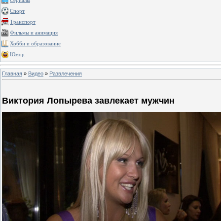
Сериалы
Спорт
Транспорт
Фильмы и анимация
Хобби и образование
Юмор
Главная
»
Видео
»
Развлечения
Виктория Лопырева завлекает мужчин