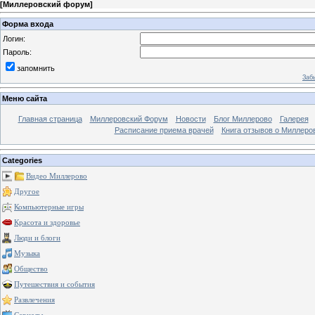
[
Миллеровский форум
]
Форма входа
Логин:
Пароль:
запомнить
Заб
Меню сайта
Главная страница
Миллеровский Форум
Новости
Блог Миллерово
Галерея
Расписание приема врачей
Книга отзывов о Миллеро
Categories
Видео Миллерово
Другое
Компьютерные игры
Красота и здоровье
Люди и блоги
Музыка
Общество
Путешествия и события
Развлечения