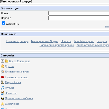
[
Миллеровский форум
]
Форма входа
Логин:
Пароль:
запомнить
Заб
Меню сайта
Главная страница
Миллеровский Форум
Новости
Блог Миллерово
Галерея
Расписание приема врачей
Книга отзывов о Миллеро
Categories
Видео Миллерово
Другое
Компьютерные игры
Красота и здоровье
Люди и блоги
Музыка
Общество
Путешествия и события
Развлечения