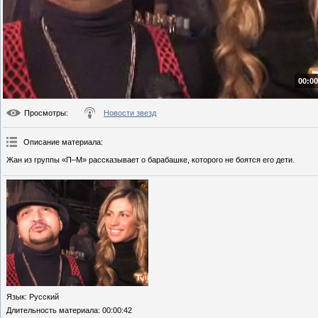
00:00
Просмотры
:
Новости звезд
Описание материала
:
Жан из группы «П–М» рассказывает о барабашке, которого не боятся его дети.
Язык
: Русский
Длительность материала
: 00:00:42