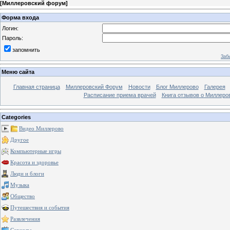
[
Миллеровский форум
]
Форма входа
Логин:
Пароль:
запомнить
Заб
Меню сайта
Главная страница
Миллеровский Форум
Новости
Блог Миллерово
Галерея
Расписание приема врачей
Книга отзывов о Миллеро
Categories
Видео Миллерово
Другое
Компьютерные игры
Красота и здоровье
Люди и блоги
Музыка
Общество
Путешествия и события
Развлечения