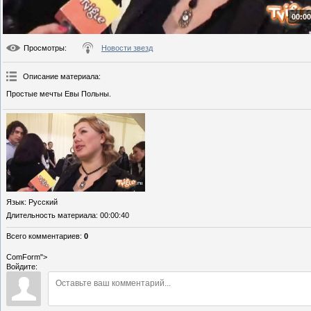
00:00
Просмотры
:
Новости звезд
Описание материала
:
Простые мечты Евы Польны.
Язык
: Русский
Длительность материала
: 00:00:40
Всего комментариев
:
0
ComForm">
Войдите: