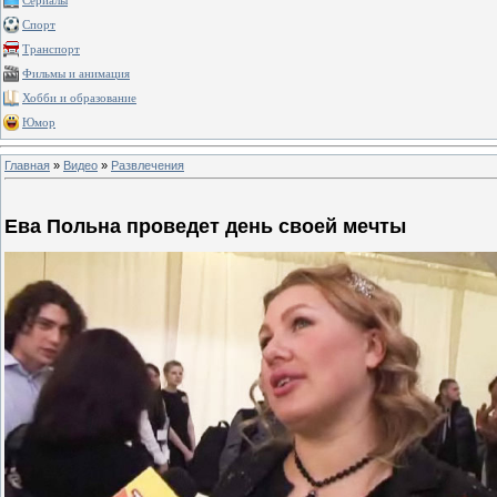
Сериалы
Спорт
Транспорт
Фильмы и анимация
Хобби и образование
Юмор
Главная
»
Видео
»
Развлечения
Ева Польна проведет день своей мечты