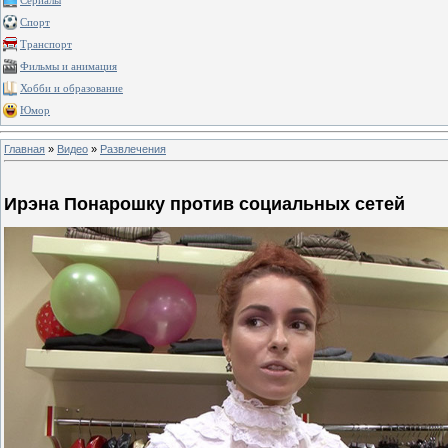
Сериалы
Спорт
Транспорт
Фильмы и анимация
Хобби и образование
Юмор
Главная
»
Видео
»
Развлечения
Ирэна Понарошку против социальных сетей