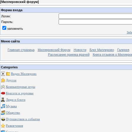
[
Миллеровский форум
]
Форма входа
Логин:
Пароль:
запомнить
Заб
Меню сайта
Главная страница
Миллеровский Форум
Новости
Блог Миллерово
Галерея
Расписание приема врачей
Книга отзывов о Миллеро
Categories
Видео Миллерово
Другое
Компьютерные игры
Красота и здоровье
Люди и блоги
Музыка
Общество
Путешествия и события
Развлечения