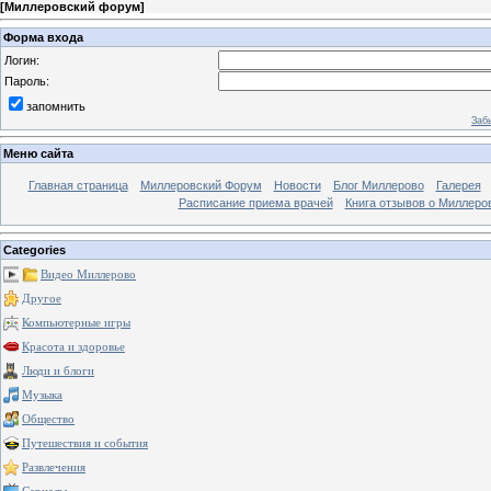
[
Миллеровский форум
]
Форма входа
Логин:
Пароль:
запомнить
Заб
Меню сайта
Главная страница
Миллеровский Форум
Новости
Блог Миллерово
Галерея
Расписание приема врачей
Книга отзывов о Миллеро
Categories
Видео Миллерово
Другое
Компьютерные игры
Красота и здоровье
Люди и блоги
Музыка
Общество
Путешествия и события
Развлечения