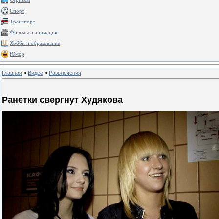
Сериалы
Спорт
Транспорт
Фильмы и анимация
Хобби и образование
Юмор
Главная
»
Видео
»
Развлечения
Ранетки свергнут Худякова