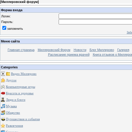
[
Миллеровский форум
]
Форма входа
Логин:
Пароль:
запомнить
Заб
Меню сайта
Главная страница
Миллеровский Форум
Новости
Блог Миллерово
Галерея
Расписание приема врачей
Книга отзывов о Миллеро
Categories
Видео Миллерово
Другое
Компьютерные игры
Красота и здоровье
Люди и блоги
Музыка
Общество
Путешествия и события
Развлечения