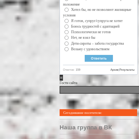
положение
Хотел бы, но не позволяют жилищные
условия
Я готов, супруг/супруга не хотят
Боюсь трудностей с адаптацией
Психологически не готов
Нет, не взял бы
Дети-сироты – забота государства
Возьму с удовольствием
Ответов:
159
Архив
|
Результаты
Гости сайта
Сегодняшние посетители:
Наша группа в ВК