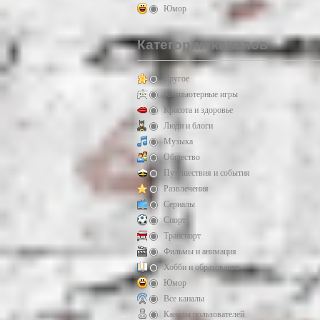
Юмор
Категории каналов
Другое
Компьютерные игры
Красота и здоровье
Люди и блоги
Музыка
Общество
Путешествия и события
Развлечения
Сериалы
Спорт
Транспорт
Фильмы и анимация
Хобби и образование
Юмор
Все каналы
Каналы пользователей