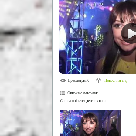
Просмотры
: 0
Новости звезд
Описание материала
:
Согдиана боится детских песен.