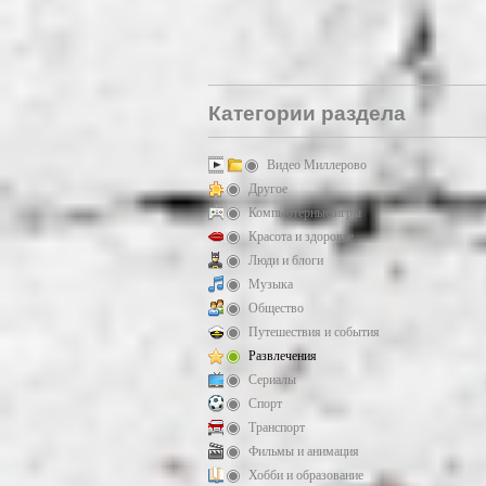
Категории раздела
Видео Миллерово
Другое
Компьютерные игры
Красота и здоровье
Люди и блоги
Музыка
Общество
Путешествия и события
Развлечения
Сериалы
Спорт
Транспорт
Фильмы и анимация
Хобби и образование