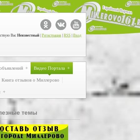
ствую Вас
Неизвестный
|
Регистрация
|
RSS
|
Вход
объявлений
Видео Портала
Книга отзывов о Миллерово
м
лезные темы