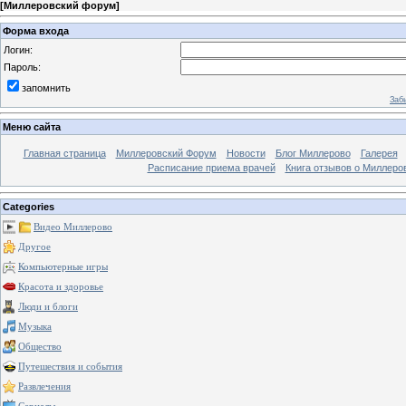
[
Миллеровский форум
]
Форма входа
Логин:
Пароль:
запомнить
Заб
Меню сайта
Главная страница
Миллеровский Форум
Новости
Блог Миллерово
Галерея
Расписание приема врачей
Книга отзывов о Миллеро
Categories
Видео Миллерово
Другое
Компьютерные игры
Красота и здоровье
Люди и блоги
Музыка
Общество
Путешествия и события
Развлечения