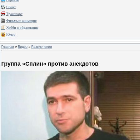
Сериалы
Спорт
Транспорт
Фильмы и анимация
Хобби и образование
Юмор
Главная
»
Видео
»
Развлечения
Группа «Сплин» против анекдотов