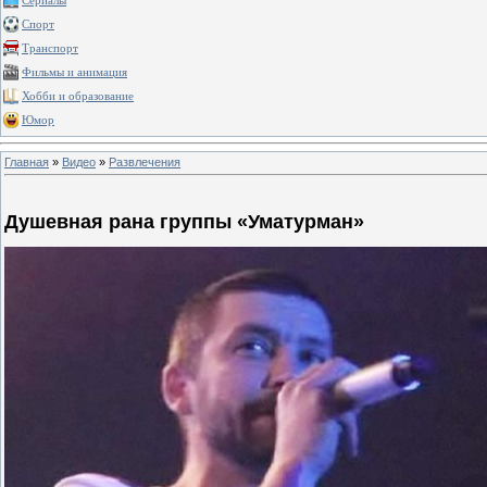
Сериалы
Спорт
Транспорт
Фильмы и анимация
Хобби и образование
Юмор
Главная
»
Видео
»
Развлечения
Душевная рана группы «Уматурман»