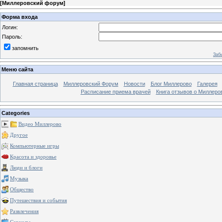
[
Миллеровский форум
]
Форма входа
Логин:
Пароль:
запомнить
Заб
Меню сайта
Главная страница
Миллеровский Форум
Новости
Блог Миллерово
Галерея
Расписание приема врачей
Книга отзывов о Миллеро
Categories
Видео Миллерово
Другое
Компьютерные игры
Красота и здоровье
Люди и блоги
Музыка
Общество
Путешествия и события
Развлечения